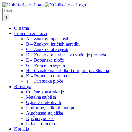
Skip
to
Traži...
content
O nama
Prometni znakovi
A – Znakovi opasnosti
B – Znakovi izričitih naredbi
C – Znakovi obavijesti
D – Znakovi obavijesti za vođenje prometa
E – Dopunske ploče
G – Prometna svjetla
H – Oznake na kolniku i drugim površinama
K – Prometna oprema
T – Turističke ploče
Bravarija
Čelične konstrukcije
Metalna stubišta
Ograde i rukohvati
Platforme, balkoni i rampe
Autobusna stajališta
Dječja igrališta
Urbana oprema
Kontakt