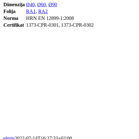
Dimenzija
Ø40
,
Ø60
,
Ø90
Folija
RA1
,
RA2
Norma
HRN EN 12899-1:2008
Certifikat
1373-CPR-0301, 1373-CPR-0302
admin
2022-07-14T16:27:33+02:00