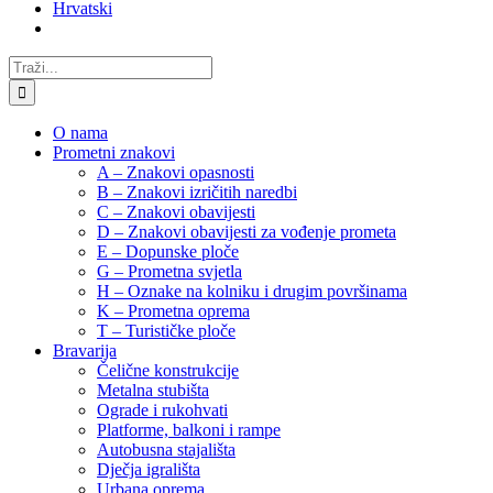
Hrvatski
Traži...
O nama
Prometni znakovi
A – Znakovi opasnosti
B – Znakovi izričitih naredbi
C – Znakovi obavijesti
D – Znakovi obavijesti za vođenje prometa
E – Dopunske ploče
G – Prometna svjetla
H – Oznake na kolniku i drugim površinama
K – Prometna oprema
T – Turističke ploče
Bravarija
Čelične konstrukcije
Metalna stubišta
Ograde i rukohvati
Platforme, balkoni i rampe
Autobusna stajališta
Dječja igrališta
Urbana oprema