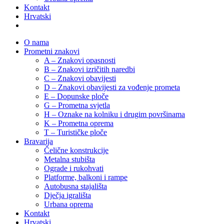
Kontakt
Hrvatski
O nama
Prometni znakovi
A – Znakovi opasnosti
B – Znakovi izričitih naredbi
C – Znakovi obavijesti
D – Znakovi obavijesti za vođenje prometa
E – Dopunske ploče
G – Prometna svjetla
H – Oznake na kolniku i drugim površinama
K – Prometna oprema
T – Turističke ploče
Bravarija
Čelične konstrukcije
Metalna stubišta
Ograde i rukohvati
Platforme, balkoni i rampe
Autobusna stajališta
Dječja igrališta
Urbana oprema
Kontakt
Hrvatski