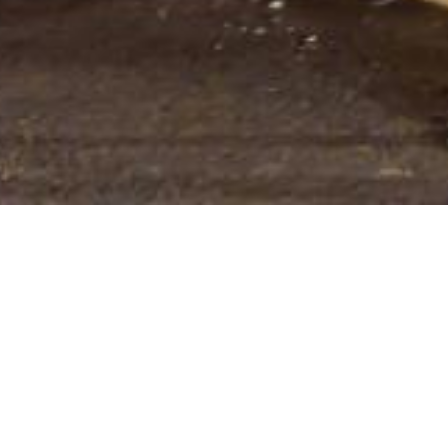
C49 – TAXI STAJALIŠTE
Označava mjesto na kojem se nalazi taksi
stajalište. Znak se postavlja na ulaznom dijelu
stajališta koji je usporedan s uzdužnom osi ceste,
gledajući u smjeru kretanja.