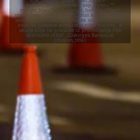
content_align="center" sep_color=""
margin_top="0px" margin_bottom="0px"
style_type="single solid"]„Misli kao čovjek od
akcije, a postupaj kao čovjek od misli. Misao
koja ne potakne akciju nije ništa osobito, a
akcija koja ne proiziđe iz promišljanja nije
apsolutno ništa“. (Georges Benanos)
[/fusion_title]