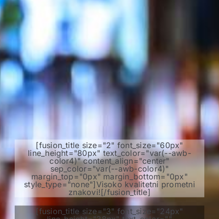
[fusion_title size="2" font_size="60px"
line_height="80px" text_color="var(--awb-
color4)" content_align="center"
sep_color="var(--awb-color4)"
margin_top="0px" margin_bottom="0px"
style_type="none"]Visoko kvalitetni prometni
znakovi![/fusion_title]
[fusion_title size="3" font_size="24px"
line_height="38px" text_color=""