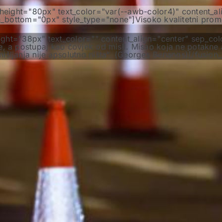
ne_height="80px" text_color="var(--awb-color4)" content_a
bottom="0px" style_type="none"]Visoko kvalitetni prometn
_height="38px" text_color="" content_align="center" sep_
e, a postupaj kao čovjek od misli. Misao koja ne potakne ak
išljanja nije apsolutno ništa“. (Georges Benanos)[/fusion_t