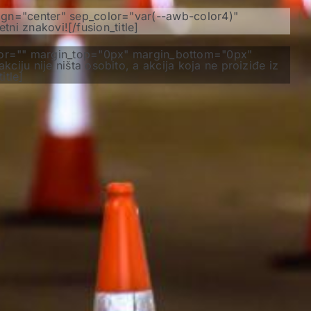
lign="center" sep_color="var(--awb-color4)"
i znakovi![/fusion_title]
color="" margin_top="0px" margin_bottom="0px"
ciju nije ništa osobito, a akcija koja ne proiziđe iz
itle]