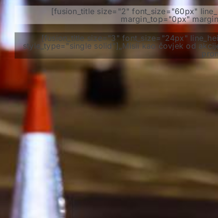
[fusion_title size="2" font_size="60px" li
margin_top="0px" margin_
[fusion_title size="3" font_size="24px" line
style_type="single solid"]„Misli kao čovjek od akcij
prom