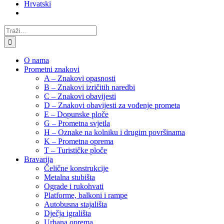
Hrvatski
Traži...
O nama
Prometni znakovi
A – Znakovi opasnosti
B – Znakovi izričitih naredbi
C – Znakovi obavijesti
D – Znakovi obavijesti za vođenje prometa
E – Dopunske ploče
G – Prometna svjetla
H – Oznake na kolniku i drugim površinama
K – Prometna oprema
T – Turističke ploče
Bravarija
Čelične konstrukcije
Metalna stubišta
Ograde i rukohvati
Platforme, balkoni i rampe
Autobusna stajališta
Dječja igrališta
Urbana oprema