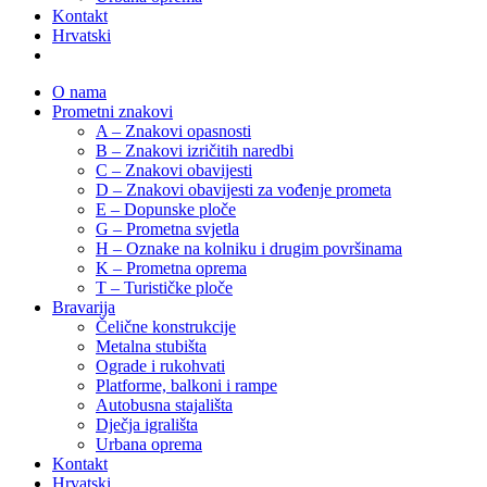
Kontakt
Hrvatski
O nama
Prometni znakovi
A – Znakovi opasnosti
B – Znakovi izričitih naredbi
C – Znakovi obavijesti
D – Znakovi obavijesti za vođenje prometa
E – Dopunske ploče
G – Prometna svjetla
H – Oznake na kolniku i drugim površinama
K – Prometna oprema
T – Turističke ploče
Bravarija
Čelične konstrukcije
Metalna stubišta
Ograde i rukohvati
Platforme, balkoni i rampe
Autobusna stajališta
Dječja igrališta
Urbana oprema
Kontakt
Hrvatski