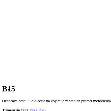
B15
Označava cestu ili dio ceste na kojem je zabranjen promet motociklima
Dimenzija
Ø40
,
Ø60
,
Ø90