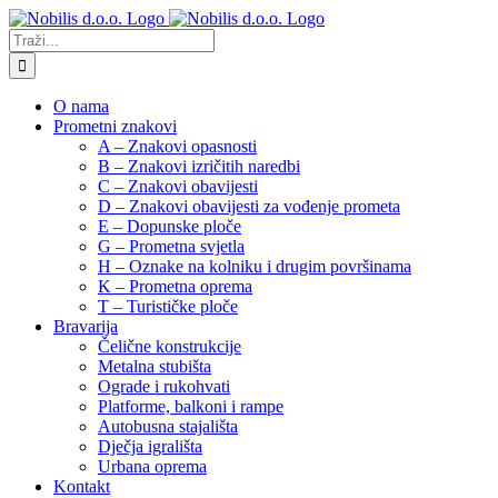
Skip
to
Traži...
content
O nama
Prometni znakovi
A – Znakovi opasnosti
B – Znakovi izričitih naredbi
C – Znakovi obavijesti
D – Znakovi obavijesti za vođenje prometa
E – Dopunske ploče
G – Prometna svjetla
H – Oznake na kolniku i drugim površinama
K – Prometna oprema
T – Turističke ploče
Bravarija
Čelične konstrukcije
Metalna stubišta
Ograde i rukohvati
Platforme, balkoni i rampe
Autobusna stajališta
Dječja igrališta
Urbana oprema
Kontakt