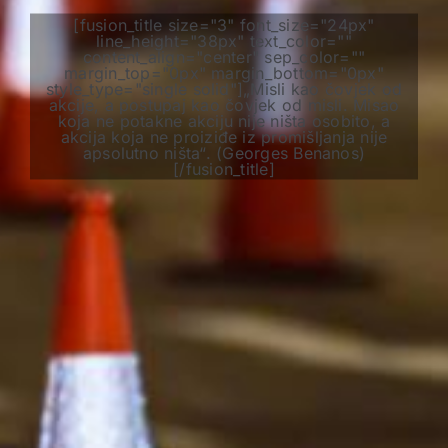
[fusion_title size="3" font_size="24px"
line_height="38px" text_color=""
content_align="center" sep_color=""
margin_top="0px" margin_bottom="0px"
style_type="single solid"]„Misli kao čovjek od
akcije, a postupaj kao čovjek od misli. Misao
koja ne potakne akciju nije ništa osobito, a
akcija koja ne proiziđe iz promišljanja nije
apsolutno ništa“. (Georges Benanos)
[/fusion_title]