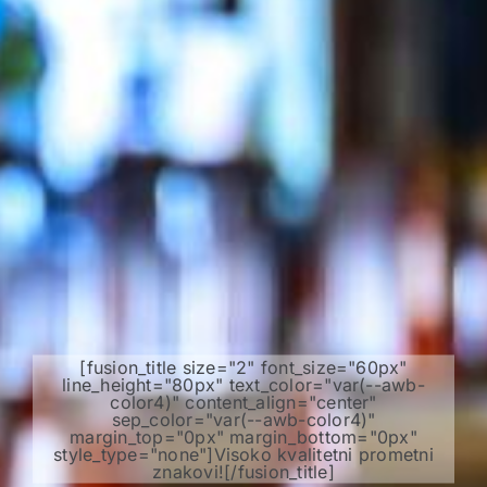
[fusion_title size="2" font_size="60px"
line_height="80px" text_color="var(--awb-
color4)" content_align="center"
sep_color="var(--awb-color4)"
margin_top="0px" margin_bottom="0px"
style_type="none"]Visoko kvalitetni prometni
znakovi![/fusion_title]