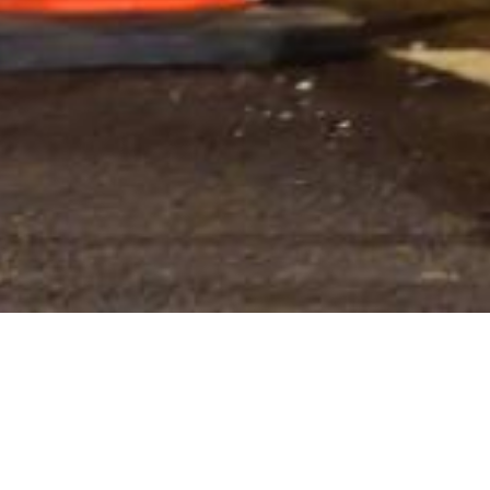
B27
Označava najmanju udaljenost između vozila u
kretanju koje se vozači moraju pridržavati. U