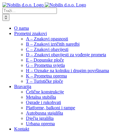
Skip
to
Traži...
content
O nama
Prometni znakovi
A – Znakovi opasnosti
B – Znakovi izričitih naredbi
C – Znakovi obavijesti
D – Znakovi obavijesti za vođenje prometa
E – Dopunske ploče
G – Prometna svjetla
H – Oznake na kolniku i drugim površinama
K – Prometna oprema
T – Turističke ploče
Bravarija
Čelične konstrukcije
Metalna stubišta
Ograde i rukohvati
Platforme, balkoni i rampe
Autobusna stajališta
Dječja igrališta
Urbana oprema
Kontakt