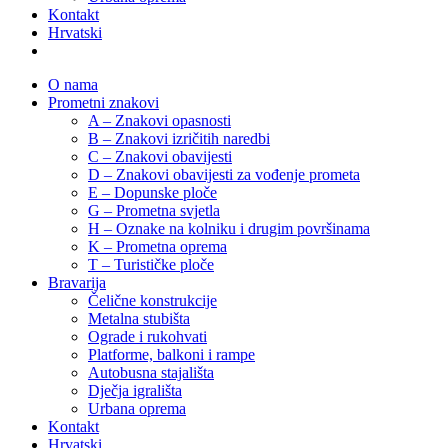
Kontakt
Hrvatski
O nama
Prometni znakovi
A – Znakovi opasnosti
B – Znakovi izričitih naredbi
C – Znakovi obavijesti
D – Znakovi obavijesti za vođenje prometa
E – Dopunske ploče
G – Prometna svjetla
H – Oznake na kolniku i drugim površinama
K – Prometna oprema
T – Turističke ploče
Bravarija
Čelične konstrukcije
Metalna stubišta
Ograde i rukohvati
Platforme, balkoni i rampe
Autobusna stajališta
Dječja igrališta
Urbana oprema
Kontakt
Hrvatski