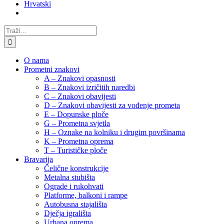
Hrvatski
Traži...
O nama
Prometni znakovi
A – Znakovi opasnosti
B – Znakovi izričitih naredbi
C – Znakovi obavijesti
D – Znakovi obavijesti za vođenje prometa
E – Dopunske ploče
G – Prometna svjetla
H – Oznake na kolniku i drugim površinama
K – Prometna oprema
T – Turističke ploče
Bravarija
Čelične konstrukcije
Metalna stubišta
Ograde i rukohvati
Platforme, balkoni i rampe
Autobusna stajališta
Dječja igrališta
Urbana oprema