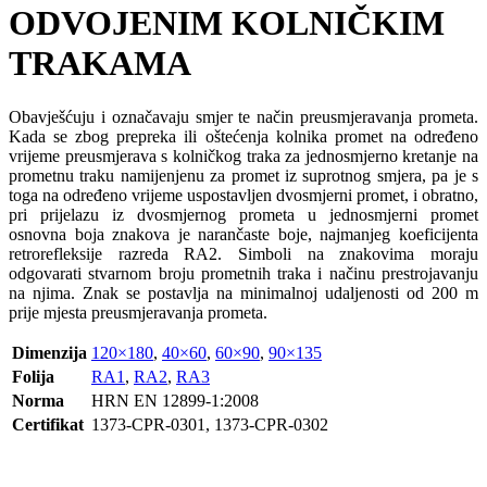
ODVOJENIM KOLNIČKIM
TRAKAMA
Obavješćuju i označavaju smjer te način preusmjeravanja prometa.
Kada se zbog prepreka ili oštećenja kolnika promet na određeno
vrijeme preusmjerava s kolničkog traka za jednosmjerno kretanje na
prometnu traku namijenjenu za promet iz suprotnog smjera, pa je s
toga na određeno vrijeme uspostavljen dvosmjerni promet, i obratno,
pri prijelazu iz dvosmjernog prometa u jednosmjerni promet
osnovna boja znakova je narančaste boje, najmanjeg koeficijenta
retrorefleksije razreda RA2. Simboli na znakovima moraju
odgovarati stvarnom broju prometnih traka i načinu prestrojavanju
na njima. Znak se postavlja na minimalnoj udaljenosti od 200 m
prije mjesta preusmjeravanja prometa.
Dimenzija
120×180
,
40×60
,
60×90
,
90×135
Folija
RA1
,
RA2
,
RA3
Norma
HRN EN 12899-1:2008
Certifikat
1373-CPR-0301, 1373-CPR-0302