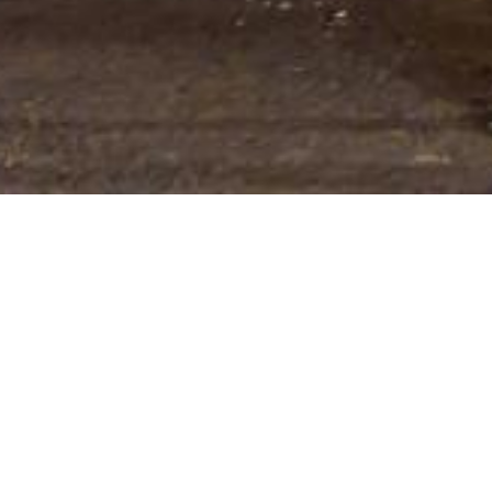
C38 – POLICIJSKA
POSTAJA
Označava blizinu mjesta ili mjesto na kojem se
nalazi policijska postaja ili druge službe policije.
Dimenzija
40×40
,
60×60
,
90×90
Folija
RA1
,
RA2
,
RA3