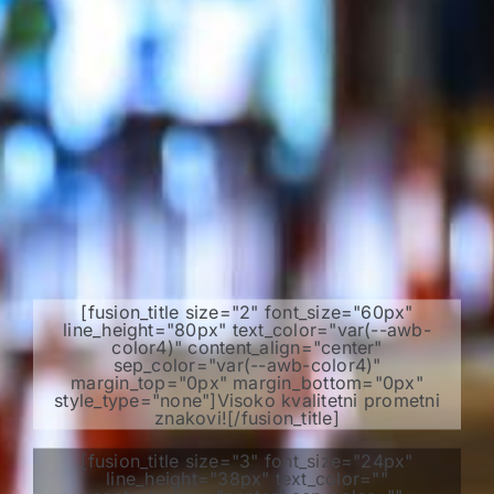
[fusion_title size="2" font_size="60px"
line_height="80px" text_color="var(--awb-
color4)" content_align="center"
sep_color="var(--awb-color4)"
margin_top="0px" margin_bottom="0px"
style_type="none"]Visoko kvalitetni prometni
znakovi![/fusion_title]
[fusion_title size="3" font_size="24px"
line_height="38px" text_color=""