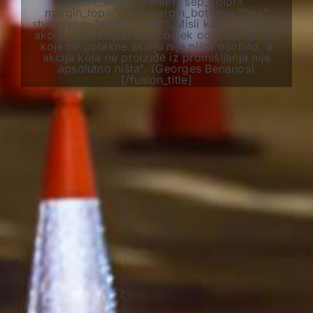
content_align="center" sep_color=""
margin_top="0px" margin_bottom="0px"
style_type="single solid"]„Misli kao čovjek od
akcije, a postupaj kao čovjek od misli. Misao
koja ne potakne akciju nije ništa osobito, a
akcija koja ne proiziđe iz promišljanja nije
apsolutno ništa“. (Georges Benanos)
[/fusion_title]