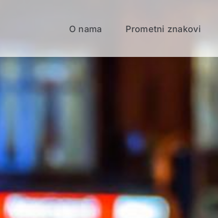
O nama
Prometni znakovi