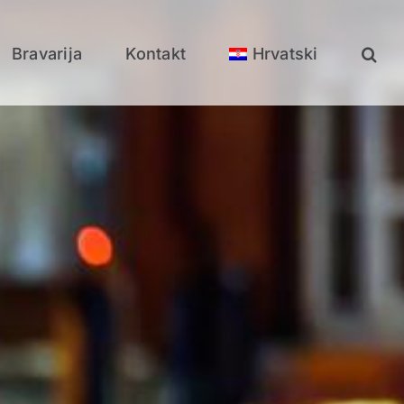
Bravarija
Kontakt
Hrvatski