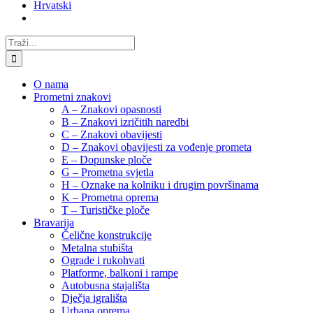
Hrvatski
Traži...
O nama
Prometni znakovi
A – Znakovi opasnosti
B – Znakovi izričitih naredbi
C – Znakovi obavijesti
D – Znakovi obavijesti za vođenje prometa
E – Dopunske ploče
G – Prometna svjetla
H – Oznake na kolniku i drugim površinama
K – Prometna oprema
T – Turističke ploče
Bravarija
Čelične konstrukcije
Metalna stubišta
Ograde i rukohvati
Platforme, balkoni i rampe
Autobusna stajališta
Dječja igrališta
Urbana oprema