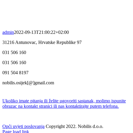
admin
2022-09-13T21:00:22+02:00
31216 Antunovac, Hrvatske Republike 97
031 506 160
031 506 160
091 504 8197
nobilis.osijek[@]gmail.com
Ukoliko imate pitanja ili želite ugovoriti sastanak, molimo ispunite
obrazac na kontakt stranici ili nas kontaktirajte putem telefona.
Opći uvjeti poslovanja
Copyright 2022. Nobilis d.o.o.
Facebook
Twitter
Instagram
Pinterest
Page load link