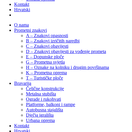
Kontakt
Hrvatski
O nama
Prometni znakovi
A – Znakovi opasnosti
B – Znakovi izričitih naredbi
C – Znakovi obavijesti
D – Znakovi obavijesti za vođenje prometa
E – Dopunske ploče
G – Prometna svjetla
H – Oznake na kolniku i drugim površinama
K – Prometna oprema
T – Turističke ploče
Bravarija
Čelične konstrukcije
Metalna stubišta
Ograde i rukohvati
Platforme, balkoni i rampe
Autobusna stajališta
Dječja igrališta
Urbana oprema
Kontakt
Hrvatski