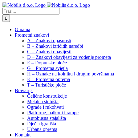
Skip
to
Traži...
content
O nama
Prometni znakovi
A – Znakovi opasnosti
B – Znakovi izričitih naredbi
C – Znakovi obavijesti
D – Znakovi obavijesti za vođenje prometa
E – Dopunske ploče
G – Prometna svjetla
H – Oznake na kolniku i drugim površinama
K – Prometna oprema
T – Turističke ploče
Bravarija
Čelične konstrukcije
Metalna stubišta
Ograde i rukohvati
Platforme, balkoni i rampe
Autobusna stajališta
Dječja igrališta
Urbana oprema
Kontakt