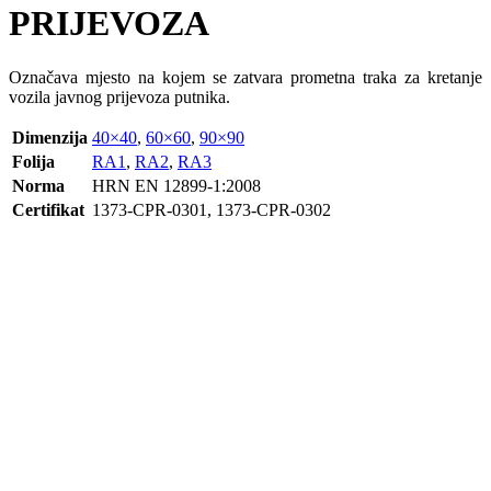
PRIJEVOZA
Označava mjesto na kojem se zatvara prometna traka za kretanje
vozila javnog prijevoza putnika.
Dimenzija
40×40
,
60×60
,
90×90
Folija
RA1
,
RA2
,
RA3
Norma
HRN EN 12899-1:2008
Certifikat
1373-CPR-0301, 1373-CPR-0302