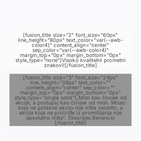
[fusion_title size="2" font_size="60px"
line_height="80px" text_color="var(--awb-
color4)" content_align="center"
sep_color="var(--awb-color4)"
margin_top="0px" margin_bottom="0px"
style_type="none"]Visoko kvalitetni prometni
znakovi![/fusion_title]
[fusion_title size="3" font_size="24px"
line_height="38px" text_color=""
content_align="center" sep_color=""
margin_top="0px" margin_bottom="0px"
style_type="single solid"]„Misli kao čovjek od
akcije, a postupaj kao čovjek od misli. Misao
koja ne potakne akciju nije ništa osobito, a
akcija koja ne proiziđe iz promišljanja nije
apsolutno ništa“. (Georges Benanos)
[/fusion_title]