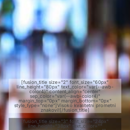
[fusion_title size="2" font_size="60px"
line_height="80px" text_color="var(--awb-
color4)" content_align="center"
sep_color="var(--awb-color4)"
margin_top="0px" margin_bottom="0px"
style_type="none"]Visoko kvalitetni prometni
znakovi![/fusion_title]
[fusion_title size="3" font_size="24px"
line_height="38px" text_color=""