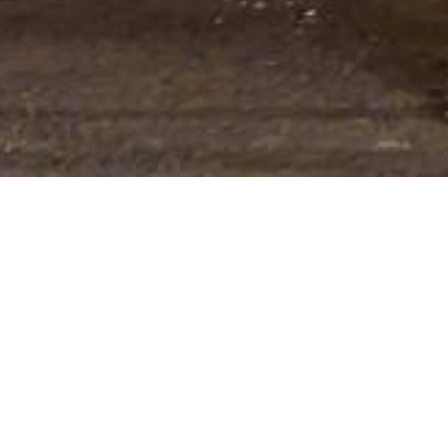
E06 – DOPUNSKA
PLOČA
Sadrže simbole vrste vozila na koje se prometni
znak odnosi.
Dimenzija
120×60
,
40×20
,
60×30
,
90×45
Folija
RA1
,
RA2
,
RA3