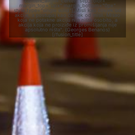
content_align="center" sep_color=""
margin_top="0px" margin_bottom="0px"
style_type="single solid"]„Misli kao čovjek od
akcije, a postupaj kao čovjek od misli. Misao
koja ne potakne akciju nije ništa osobito, a
akcija koja ne proiziđe iz promišljanja nije
apsolutno ništa“. (Georges Benanos)
[/fusion_title]