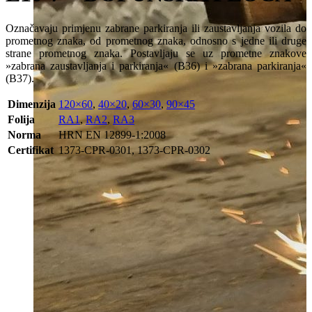
Označavaju primjenu zabrane parkiranja ili zaustavljanja vozila do
prometnog znaka, od prometnog znaka, odnosno s jedne ili druge
strane prometnog znaka. Postavljaju se uz prometne znakove
»zabrana zaustavljanja i parkiranja« (B36) i »zabrana parkiranja«
(B37).
Dimenzija
120×60
,
40×20
,
60×30
,
90×45
Folija
RA1
,
RA2
,
RA3
Norma
HRN EN 12899-1:2008
Certifikat
1373-CPR-0301, 1373-CPR-0302