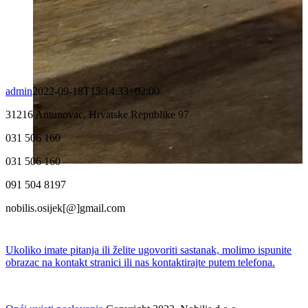
admin
2022-09-18T15:14:33+02:00
31216 Antunovac, Hrvatske Republike 97
031 506 160
031 506 160
091 504 8197
nobilis.osijek[@]gmail.com
Ukoliko imate pitanja ili želite ugovoriti sastanak, molimo ispunite
obrazac na kontakt stranici ili nas kontaktirajte putem telefona.