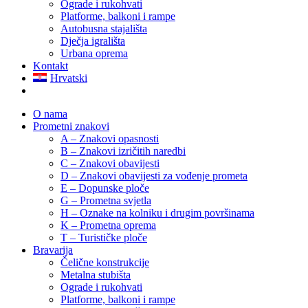
Ograde i rukohvati
Platforme, balkoni i rampe
Autobusna stajališta
Dječja igrališta
Urbana oprema
Kontakt
Hrvatski
O nama
Prometni znakovi
A – Znakovi opasnosti
B – Znakovi izričitih naredbi
C – Znakovi obavijesti
D – Znakovi obavijesti za vođenje prometa
E – Dopunske ploče
G – Prometna svjetla
H – Oznake na kolniku i drugim površinama
K – Prometna oprema
T – Turističke ploče
Bravarija
Čelične konstrukcije
Metalna stubišta
Ograde i rukohvati
Platforme, balkoni i rampe