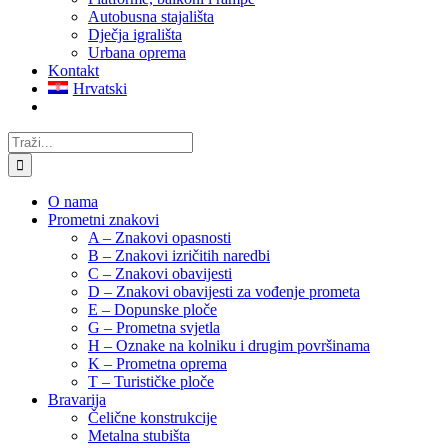
Autobusna stajališta
Dječja igrališta
Urbana oprema
Kontakt
Hrvatski
Traži...
O nama
Prometni znakovi
A – Znakovi opasnosti
B – Znakovi izričitih naredbi
C – Znakovi obavijesti
D – Znakovi obavijesti za vođenje prometa
E – Dopunske ploče
G – Prometna svjetla
H – Oznake na kolniku i drugim površinama
K – Prometna oprema
T – Turističke ploče
Bravarija
Čelične konstrukcije
Metalna stubišta