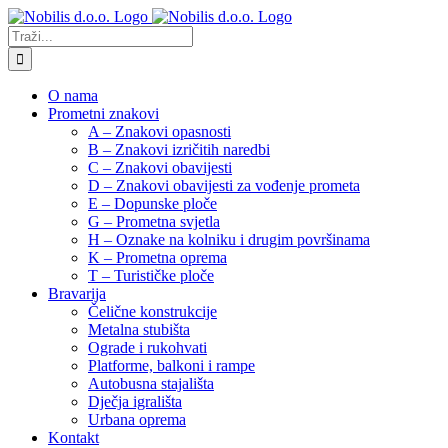
Skip
to
Traži...
content
O nama
Prometni znakovi
A – Znakovi opasnosti
B – Znakovi izričitih naredbi
C – Znakovi obavijesti
D – Znakovi obavijesti za vođenje prometa
E – Dopunske ploče
G – Prometna svjetla
H – Oznake na kolniku i drugim površinama
K – Prometna oprema
T – Turističke ploče
Bravarija
Čelične konstrukcije
Metalna stubišta
Ograde i rukohvati
Platforme, balkoni i rampe
Autobusna stajališta
Dječja igrališta
Urbana oprema
Kontakt