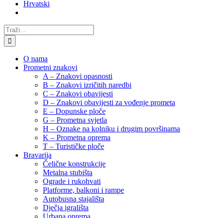
Hrvatski
Traži...
O nama
Prometni znakovi
A – Znakovi opasnosti
B – Znakovi izričitih naredbi
C – Znakovi obavijesti
D – Znakovi obavijesti za vođenje prometa
E – Dopunske ploče
G – Prometna svjetla
H – Oznake na kolniku i drugim površinama
K – Prometna oprema
T – Turističke ploče
Bravarija
Čelične konstrukcije
Metalna stubišta
Ograde i rukohvati
Platforme, balkoni i rampe
Autobusna stajališta
Dječja igrališta
Urbana oprema