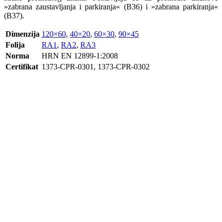
»zabrana zaustavljanja i parkiranja« (B36) i »zabrana parkiranja«
(B37).
Dimenzija
120×60
,
40×20
,
60×30
,
90×45
Folija
RA1
,
RA2
,
RA3
Norma
HRN EN 12899-1:2008
Certifikat
1373-CPR-0301, 1373-CPR-0302