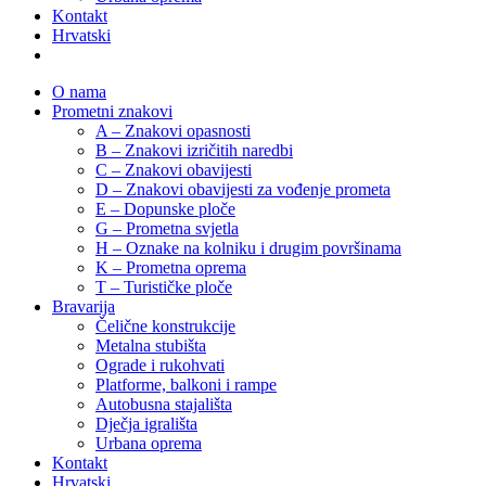
Kontakt
Hrvatski
O nama
Prometni znakovi
A – Znakovi opasnosti
B – Znakovi izričitih naredbi
C – Znakovi obavijesti
D – Znakovi obavijesti za vođenje prometa
E – Dopunske ploče
G – Prometna svjetla
H – Oznake na kolniku i drugim površinama
K – Prometna oprema
T – Turističke ploče
Bravarija
Čelične konstrukcije
Metalna stubišta
Ograde i rukohvati
Platforme, balkoni i rampe
Autobusna stajališta
Dječja igrališta
Urbana oprema
Kontakt
Hrvatski