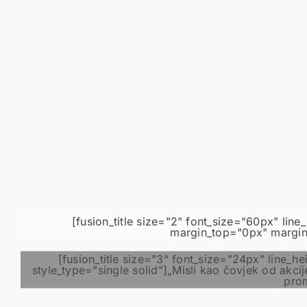
[fusion_title size="2" font_size="60px" li
margin_top="0px" margin_
[fusion_title size="3" font_size="24px" line
style_type="single solid"]„Misli kao čovjek od akcij
prom