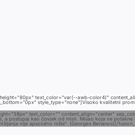
ne_height="80px" text_color="var(--awb-color4)" content_a
bottom="0px" style_type="none"]Visoko kvalitetni prometn
_height="38px" text_color="" content_align="center" sep_
e, a postupaj kao čovjek od misli. Misao koja ne potakne ak
išljanja nije apsolutno ništa“. (Georges Benanos)[/fusion_t