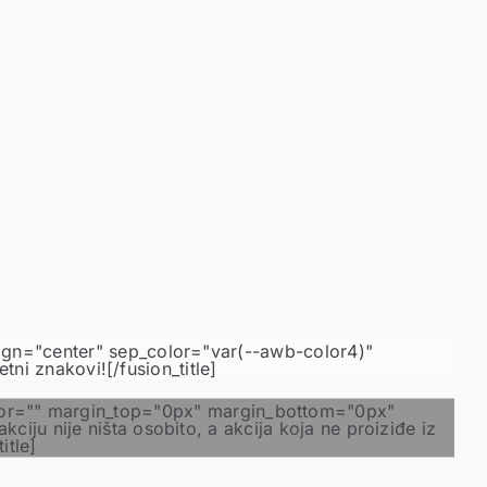
lign="center" sep_color="var(--awb-color4)"
i znakovi![/fusion_title]
color="" margin_top="0px" margin_bottom="0px"
ciju nije ništa osobito, a akcija koja ne proiziđe iz
itle]