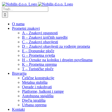
Skip
to
Traži...
content
O nama
Prometni znakovi
A – Znakovi opasnosti
B – Znakovi izričitih naredbi
C – Znakovi obavijesti
D – Znakovi obavijesti za vođenje prometa
E – Dopunske ploče
G – Prometna svjetla
H – Oznake na kolniku i drugim površinama
K – Prometna oprema
T – Turističke ploče
Bravarija
Čelične konstrukcije
Metalna stubišta
Ograde i rukohvati
Platforme, balkoni i rampe
Autobusna stajališta
Dječja igrališta
Urbana oprema
Kontakt