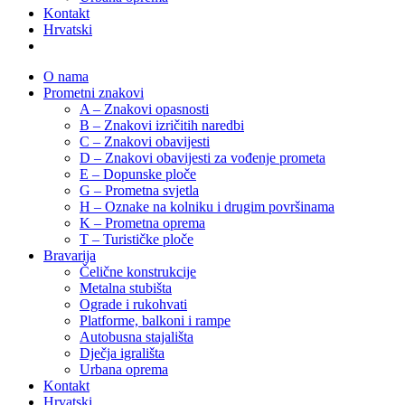
Kontakt
Hrvatski
O nama
Prometni znakovi
A – Znakovi opasnosti
B – Znakovi izričitih naredbi
C – Znakovi obavijesti
D – Znakovi obavijesti za vođenje prometa
E – Dopunske ploče
G – Prometna svjetla
H – Oznake na kolniku i drugim površinama
K – Prometna oprema
T – Turističke ploče
Bravarija
Čelične konstrukcije
Metalna stubišta
Ograde i rukohvati
Platforme, balkoni i rampe
Autobusna stajališta
Dječja igrališta
Urbana oprema
Kontakt
Hrvatski