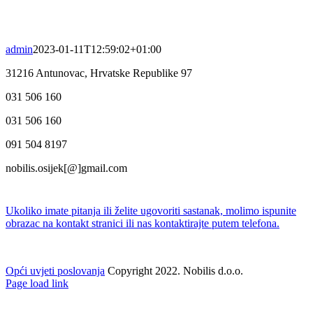
admin
2023-01-11T12:59:02+01:00
31216 Antunovac, Hrvatske Republike 97
031 506 160
031 506 160
091 504 8197
nobilis.osijek[@]gmail.com
Ukoliko imate pitanja ili želite ugovoriti sastanak, molimo ispunite
obrazac na kontakt stranici ili nas kontaktirajte putem telefona.
Opći uvjeti poslovanja
Copyright 2022. Nobilis d.o.o.
Facebook
Twitter
Instagram
Pinterest
Page load link
Go
to