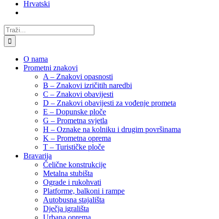
Hrvatski
Traži...
O nama
Prometni znakovi
A – Znakovi opasnosti
B – Znakovi izričitih naredbi
C – Znakovi obavijesti
D – Znakovi obavijesti za vođenje prometa
E – Dopunske ploče
G – Prometna svjetla
H – Oznake na kolniku i drugim površinama
K – Prometna oprema
T – Turističke ploče
Bravarija
Čelične konstrukcije
Metalna stubišta
Ograde i rukohvati
Platforme, balkoni i rampe
Autobusna stajališta
Dječja igrališta
Urbana oprema