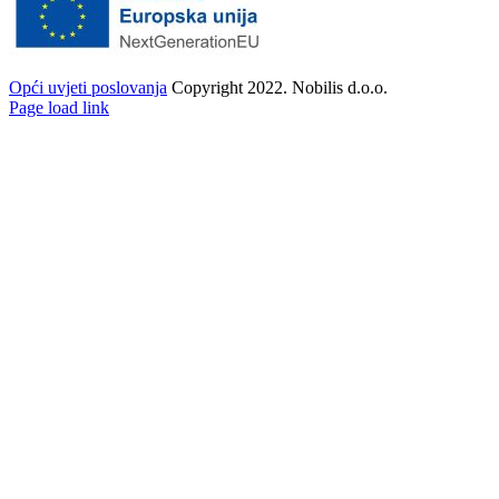
Opći uvjeti poslovanja
Copyright 2022. Nobilis d.o.o.
Facebook
Twitter
Instagram
Pinterest
Page load link
Go
to
Top