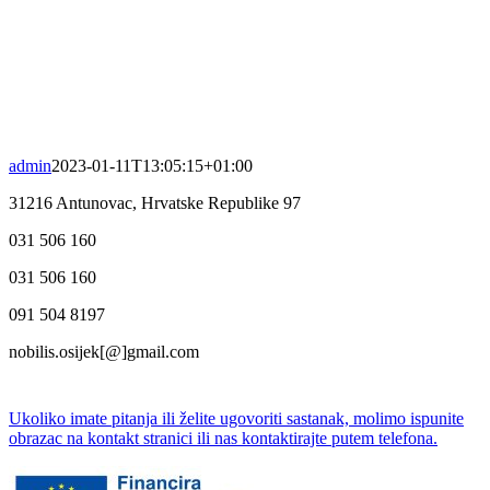
admin
2023-01-11T13:05:15+01:00
31216 Antunovac, Hrvatske Republike 97
031 506 160
031 506 160
091 504 8197
nobilis.osijek[@]gmail.com
Ukoliko imate pitanja ili želite ugovoriti sastanak, molimo ispunite
obrazac na kontakt stranici ili nas kontaktirajte putem telefona.