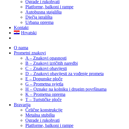
Ograde i rukohvati
Platforme, balkoni i rampe
Autobusna stajališta
Dječja igrališta
Urbana oprema
Kontakt
Hrvatski
O nama
Prometni znakovi
A – Znakovi opasnosti
B – Znakovi izričitih naredbi
C – Znakovi obavijesti
D – Znakovi obavijesti za vođenje prometa
E – Dopunske ploče
G – Prometna svjetla
H – Oznake na kolniku i drugim površinama
K – Prometna oprema
T – Turističke ploče
Bravarija
Čelične konstrukcije
Metalna stubišta
Ograde i rukohvati
Platforme, balkoni i rampe