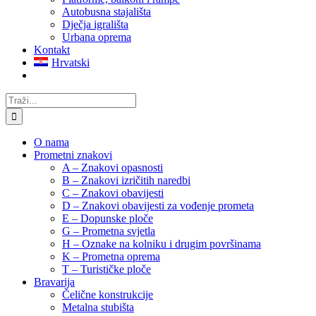
Autobusna stajališta
Dječja igrališta
Urbana oprema
Kontakt
Hrvatski
Traži...
O nama
Prometni znakovi
A – Znakovi opasnosti
B – Znakovi izričitih naredbi
C – Znakovi obavijesti
D – Znakovi obavijesti za vođenje prometa
E – Dopunske ploče
G – Prometna svjetla
H – Oznake na kolniku i drugim površinama
K – Prometna oprema
T – Turističke ploče
Bravarija
Čelične konstrukcije
Metalna stubišta