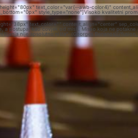
ne_height="80px" text_color="var(--awb-color4)" content_a
bottom="0px" style_type="none"]Visoko kvalitetni prometn
_height="38px" text_color="" content_align="center" sep_
e, a postupaj kao čovjek od misli. Misao koja ne potakne ak
išljanja nije apsolutno ništa“. (Georges Benanos)[/fusion_t