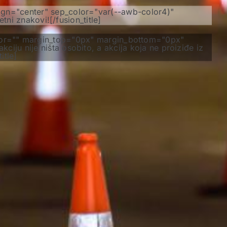
lign="center" sep_color="var(--awb-color4)"
i znakovi![/fusion_title]
color="" margin_top="0px" margin_bottom="0px"
ciju nije ništa osobito, a akcija koja ne proiziđe iz
itle]