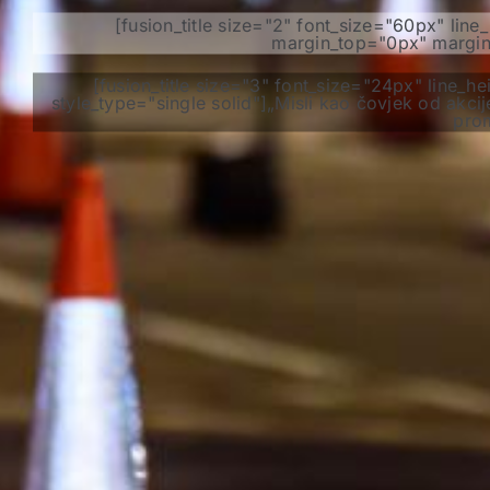
[fusion_title size="2" font_size="60px" li
margin_top="0px" margin_
[fusion_title size="3" font_size="24px" line
style_type="single solid"]„Misli kao čovjek od akcij
prom