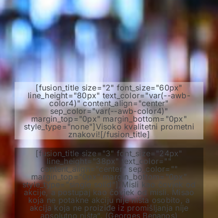
[fusion_title size="2" font_size="60px"
line_height="80px" text_color="var(--awb-
color4)" content_align="center"
sep_color="var(--awb-color4)"
margin_top="0px" margin_bottom="0px"
style_type="none"]Visoko kvalitetni prometni
znakovi![/fusion_title]
[fusion_title size="3" font_size="24px"
line_height="38px" text_color=""
content_align="center" sep_color=""
margin_top="0px" margin_bottom="0px"
style_type="single solid"]„Misli kao čovjek od
akcije, a postupaj kao čovjek od misli. Misao
koja ne potakne akciju nije ništa osobito, a
akcija koja ne proiziđe iz promišljanja nije
apsolutno ništa“. (Georges Benanos)