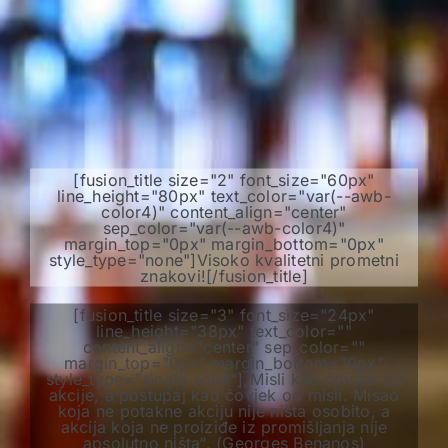
[fusion_title size="2" font_size="60px"
line_height="80px" text_color="var(--awb-
color4)" content_align="center"
sep_color="var(--awb-color4)"
margin_top="0px" margin_bottom="0px"
style_type="none"]Visoko kvalitetni prometni
znakovi![/fusion_title]
[fusion_title size="3" font_size="24px"
line_height="38px" text_color=""
content_align="center" sep_color=""
margin_top="0px" margin_bottom="0px"
style_type="single solid"]„Misli kao čovjek od
akcije, a postupaj kao čovjek od misli. Misao
koja ne potakne akciju nije ništa osobito, a
akcija koja ne proiziđe iz promišljanja nije
apsolutno ništa“. (Georges Benanos)