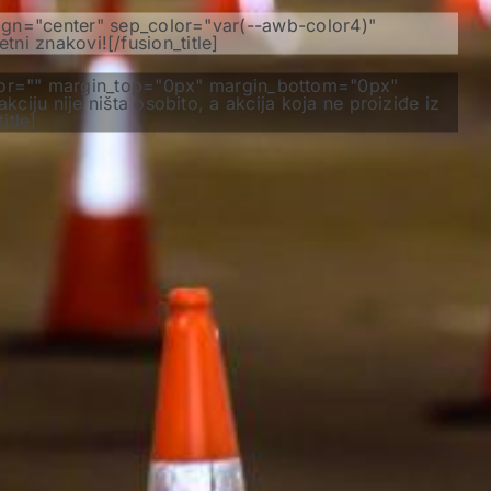
lign="center" sep_color="var(--awb-color4)"
i znakovi![/fusion_title]
color="" margin_top="0px" margin_bottom="0px"
ciju nije ništa osobito, a akcija koja ne proiziđe iz
itle]