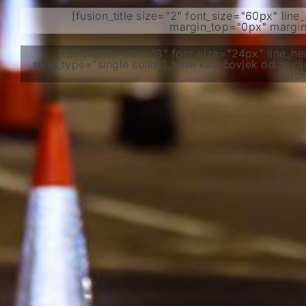
[fusion_title size="2" font_size="60px" li
margin_top="0px" margin_
[fusion_title size="3" font_size="24px" line
style_type="single solid"]„Misli kao čovjek od akcij
prom