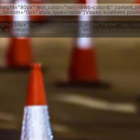
ne_height="80px" text_color="var(--awb-color4)" content_a
bottom="0px" style_type="none"]Visoko kvalitetni prometn
_height="38px" text_color="" content_align="center" sep_
e, a postupaj kao čovjek od misli. Misao koja ne potakne ak
išljanja nije apsolutno ništa“. (Georges Benanos)[/fusion_t