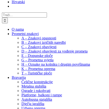
Hrvatski
Traži...
O nama
Prometni znakovi
A – Znakovi opasnosti
B – Znakovi izričitih naredbi
C – Znakovi obavijesti
D – Znakovi obavijesti za vođenje prometa
E – Dopunske ploče
G – Prometna svjetla
H – Oznake na kolniku i drugim površinama
K – Prometna oprema
T – Turističke ploče
Bravarija
Čelične konstrukcije
Metalna stubišta
Ograde i rukohvati
Platforme, balkoni i rampe
Autobusna stajališta
Dječja igrališta
Urbana oprema