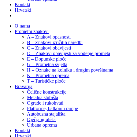
Kontakt
Hrvatski
O nama
Prometni znakovi
A – Znakovi opasnosti
B – Znakovi izričitih naredbi
C – Znakovi obavijesti
D – Znakovi obavijesti za vođenje prometa
E – Dopunske ploče
G – Prometna svjetla
H – Oznake na kolniku i drugim površinama
K – Prometna oprema
T – Turističke ploče
Bravarija
Čelične konstrukcije
Metalna stubišta
Ograde i rukohvati
Platforme, balkoni i rampe
Autobusna stajališta
Dječja igrališta
Urbana oprema
Kontakt
Hrvatski