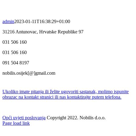
admin
2023-01-11T16:38:29+01:00
31216 Antunovac, Hrvatske Republike 97
031 506 160
031 506 160
091 504 8197
nobilis.osijek[@]gmail.com
Ukoliko imate pitanja ili želite ugovoriti sastanak, molimo ispunite
obrazac na kontakt stranici ili nas kontaktirajte putem telefona.
Opći uvjeti poslovanja
Copyright 2022. Nobilis d.o.o.
Facebook
Twitter
Instagram
Pinterest
Page load link
Go
to