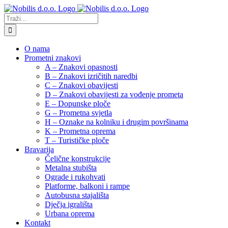
Skip
to
Traži...
content
O nama
Prometni znakovi
A – Znakovi opasnosti
B – Znakovi izričitih naredbi
C – Znakovi obavijesti
D – Znakovi obavijesti za vođenje prometa
E – Dopunske ploče
G – Prometna svjetla
H – Oznake na kolniku i drugim površinama
K – Prometna oprema
T – Turističke ploče
Bravarija
Čelične konstrukcije
Metalna stubišta
Ograde i rukohvati
Platforme, balkoni i rampe
Autobusna stajališta
Dječja igrališta
Urbana oprema
Kontakt