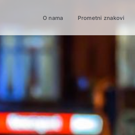
O nama
Prometni znakovi