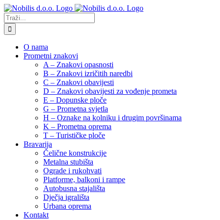
Skip
to
Traži...
content
O nama
Prometni znakovi
A – Znakovi opasnosti
B – Znakovi izričitih naredbi
C – Znakovi obavijesti
D – Znakovi obavijesti za vođenje prometa
E – Dopunske ploče
G – Prometna svjetla
H – Oznake na kolniku i drugim površinama
K – Prometna oprema
T – Turističke ploče
Bravarija
Čelične konstrukcije
Metalna stubišta
Ograde i rukohvati
Platforme, balkoni i rampe
Autobusna stajališta
Dječja igrališta
Urbana oprema
Kontakt