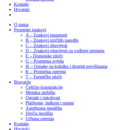
Kontakt
Hrvatski
O nama
Prometni znakovi
A – Znakovi opasnosti
B – Znakovi izričitih naredbi
C – Znakovi obavijesti
D – Znakovi obavijesti za vođenje prometa
E – Dopunske ploče
G – Prometna svjetla
H – Oznake na kolniku i drugim površinama
K – Prometna oprema
T – Turističke ploče
Bravarija
Čelične konstrukcije
Metalna stubišta
Ograde i rukohvati
Platforme, balkoni i rampe
Autobusna stajališta
Dječja igrališta
Urbana oprema
Kontakt
Hrvatski