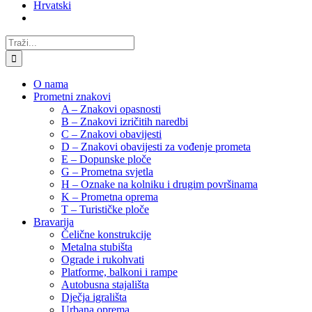
Hrvatski
Traži...
O nama
Prometni znakovi
A – Znakovi opasnosti
B – Znakovi izričitih naredbi
C – Znakovi obavijesti
D – Znakovi obavijesti za vođenje prometa
E – Dopunske ploče
G – Prometna svjetla
H – Oznake na kolniku i drugim površinama
K – Prometna oprema
T – Turističke ploče
Bravarija
Čelične konstrukcije
Metalna stubišta
Ograde i rukohvati
Platforme, balkoni i rampe
Autobusna stajališta
Dječja igrališta
Urbana oprema