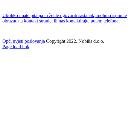
Ukoliko imate pitanja ili želite ugovoriti sastanak, molimo ispunite
obrazac na kontakt stranici ili nas kontaktirajte putem telefona.
Opći uvjeti poslovanja
Copyright 2022. Nobilis d.o.o.
Facebook
Twitter
Instagram
Pinterest
Page load link
Go
to
Top